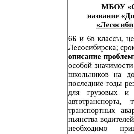
МБОУ «С
название «До
«Лесосиби
6Б и 6в классы, це
Лесосибирска; срок
описание пробле
особой значимости
школьников на до
последние годы ре
для грузовых и 
автотранспорта,
транспортных ава
пьянства водителе
необходимо прив