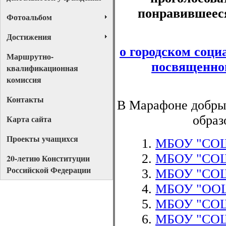
понравившееся
Фотоальбом
Достижения
о городском соци
Маршрутно-
посвященно
квалификационная
комиссия
Контакты
В Марафоне добры
Карта сайта
образ
Проекты учащихся
МБОУ "СО
МБОУ "СО
20-летию Конституции
Российской Федерации
МБОУ "СО
МБОУ "ОО
МБОУ "СО
МБОУ "СО