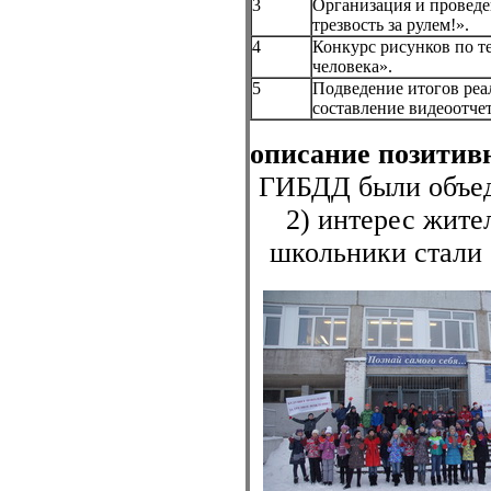
3
Организация и провед
трезвость за рулем!».
4
Конкурс рисунков по т
человека».
5
Подведение итогов реал
составление видеоотчет
описание позитив
ГИБДД были объед
2) интерес жите
школьники стали 